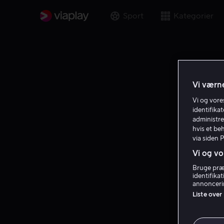
Sport
Kategorier
Vi værne
Vi og vor
identifika
administre
hvis et be
via siden 
Vi og vo
Bruge præc
identifika
annoncerin
Liste over