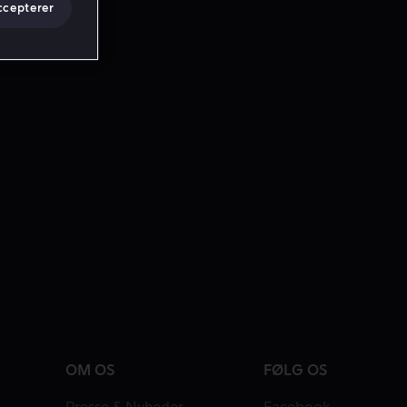
ccepterer
OM OS
FØLG OS