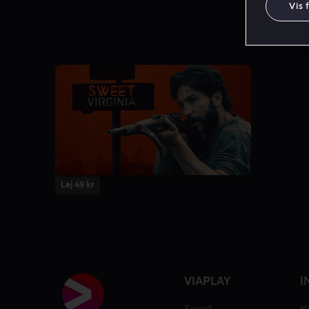
Vis 
Lej 49 kr
VIAPLAY
I