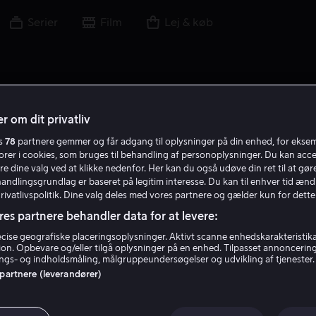
Serier
Film
Lej & køb
r om dit privatliv
es
78
partnere gemmer og får adgang til oplysninger på din enhed, for ekse
torer i cookies, som bruges til behandling af personoplysninger. Du kan acce
re dine valg ved at klikke nedenfor. Her kan du også udøve din ret til at gøre
handlingsgrundlag er baseret på legitim interesse. Du kan til enhver tid ænd
Privatlivspolitik. Dine valg deles med vores partnere og gælder kun for dette
res partnere behandler data for at levere:
ise geografiske placeringsoplysninger. Aktivt scanne enhedskarakteristika 
tion. Opbevare og/eller tilgå oplysninger på en enhed. Tilpasset annoncerin
Jamie M. Dagg
gs- og indholdsmåling, målgruppeundersøgelser og udvikling af tjenester.
 partnere (leverandører)
Instruktør