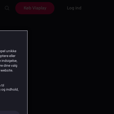
Køb Viaplay
Log ind
mpel unikke
ptere eller
 indsigelse,
re dine valg
 website.
til
g og indhold,