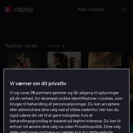
Køb Viaplay
Topliste: Serier
Vis flere
Vi værner om dit privatliv
1
2
3
4
Vi og vores
78
partnere gemmer og får adgang til oplysninger
på din enhed, for eksempel unikke identifikatorer i cookies, som
bruges til behandling af personoplysninger. Du kan acceptere
Ny sæson 19. aug.
Søn
eller administrere dine valg ved at klikke nedenfor. Her kan du
også udøve din ret til at gøre indsigelse, hvis et
Serier med mindst 8.0 på IMDb
Vis flere
behandlingsgrundlag er baseret på legitim interesse. Du kan til
enhver tid ændre dine valg via siden Privatlivspolitik. Dine valg
deles med vores partnere og gælder kun for dette website.