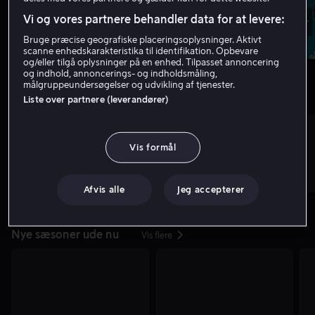
Vi og vores partnere behandler data for at levere:
Bruge præcise geografiske placeringsoplysninger. Aktivt
scanne enhedskarakteristika til identifikation. Opbevare
og/eller tilgå oplysninger på en enhed. Tilpasset annoncering
og indhold, annoncerings- og indholdsmåling,
målgruppeundersøgelser og udvikling af tjenester.
Liste over partnere (leverandører)
Nyt hos os
Vis flere
Vis formål
Afvis alle
Jeg accepterer
Nye sæsoner ude nu
Vis flere