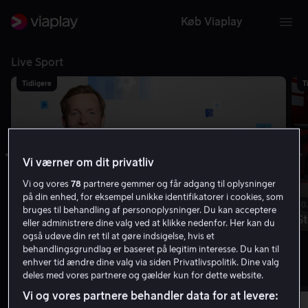
Køb Viaplay
Live Sport
Tidligere
T
Vi værner om dit privatliv
Vi og vores
78
partnere gemmer og får adgang til oplysninger
på din enhed, for eksempel unikke identifikatorer i cookies, som
08.00 | 2t.
10
bruges til behandling af personoplysninger. Du kan acceptere
Sportstalk
St
eller administrere dine valg ved at klikke nedenfor. Her kan du
også udøve din ret til at gøre indsigelse, hvis et
Viaplay Sport News
behandlingsgrundlag er baseret på legitim interesse. Du kan til
enhver tid ændre dine valg via siden Privatlivspolitik. Dine valg
Live lige nu
Vis oversigten
deles med vores partnere og gælder kun for dette website.
Vi og vores partnere behandler data for at levere:
Live