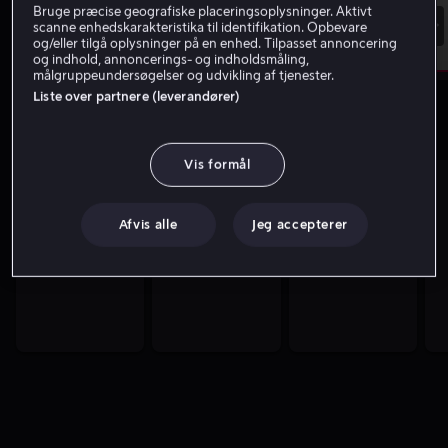
Bruge præcise geografiske placeringsoplysninger. Aktivt
Storbritanniens Grand Prix
scanne enhedskarakteristika til identifikation. Opbevare
Motorsport
Træning
Moto3
og/eller tilgå oplysninger på en enhed. Tilpasset annoncering
13.10
-
14.30
og indhold, annoncerings- og indholdsmåling,
målgruppeundersøgelser og udvikling af tjenester.
Liste over partnere (leverandører)
Populær sport
Vis formål
Afvis alle
Jeg accepterer