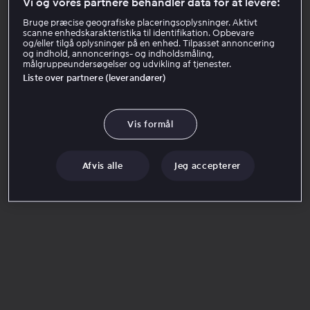
Vi og vores partnere behandler data for at levere:
via Klageportalen for Nævnenes Hus
Bruge præcise geografiske placeringsoplysninger. Aktivt
https://kpo.naevneneshus.dk/
.
scanne enhedskarakteristika til identifikation. Opbevare
og/eller tilgå oplysninger på en enhed. Tilpasset annoncering
EU-Kommissionens online klageportal kan også
og indhold, annoncerings- og indholdsmåling,
anvendes ved indgivelse af en klage. Det er særlig
målgruppeundersøgelser og udvikling af tjenester.
Liste over partnere (leverandører)
relevant, hvis du er forbruger med bopæl i et andet EU-
land. Klage indgives via
http://ec.europa.eu/odr
.
Vis formål
Afvis alle
Jeg accepterer