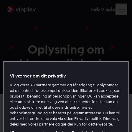
Køb Viaplay
Oplysning om
klagemuligheder
Vi værner om dit privatliv
Vi og vores
78
partnere gemmer og får adgang til oplysninger
på din enhed, for eksempel unikke identifikatorer i cookies, som
bruges til behandling af personoplysninger. Du kan acceptere
eller administrere dine valg ved at klikke nedenfor. Her kan du
også udøve din ret til at gøre indsigelse, hvis et
behandlingsgrundlag er baseret på legitim interesse. Du kan til
En klage over en vare eller tjenesteydelse købt hos os
enhver tid ændre dine valg via siden Privatlivspolitik. Dine valg
kan klage indgives til Center for Klageløsning,
deles med vores partnere og gælder kun for dette website.
Nævnenes Hus, Toldboden 2, 8800 Viborg eller online