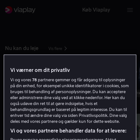
Køb Viaplay
Nu kan du leje
Vis flere
Vi værner om dit privatliv
Vi og vores
78
partnere gemmer og får adgang til oplysninger
på din enhed, for eksempel unikke identifikatorer i cookies, som
bruges til behandling af personoplysninger. Du kan acceptere
Fra 59 kr
Fra 59 kr
Fra
eller administrere dine valg ved at klikke nedenfor. Her kan du
også udøve din ret til at gøre indsigelse, hvis et
Nyheder
Vis flere
behandlingsgrundlag er baseret på legitim interesse. Du kan til
enhver tid ændre dine valg via siden Privatlivspolitik. Dine valg
deles med vores partnere og gælder kun for dette website.
Vi og vores partnere behandler data for at levere:
Bruge præcise geografiske placeringsoplysninger. Aktivt