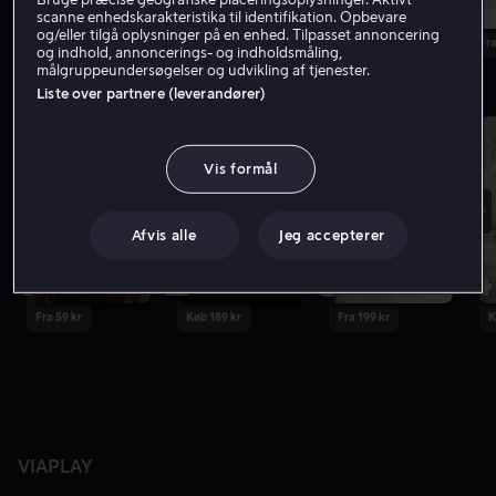
scanne enhedskarakteristika til identifikation. Opbevare
og/eller tilgå oplysninger på en enhed. Tilpasset annoncering
Køb 189 kr
Køb 149 kr
Fra
og indhold, annoncerings- og indholdsmåling,
målgruppeundersøgelser og udvikling af tjenester.
Liste over partnere (leverandører)
Købstoppen
Vis flere
Vis formål
Afvis alle
Jeg accepterer
1
2
3
4
Fra 59 kr
Køb 189 kr
Fra 199 kr
K
VIAPLAY