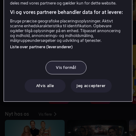
deles med vores partnere og gælder kun for dette website.
Vi og vores partnere behandler data for at levere:
Bruge præcise geografiske placeringsoplysninger. Aktivt
scanne enhedskarakteristika til identifikation. Opbevare
og/eller tilgå oplysninger på en enhed. Tilpasset annoncering
og indhold, annoncerings- og indholdsmåling,
Topliste: Film
Vis flere
målgruppeundersøgelser og udvikling af tjenester.
Liste over partnere (leverandører)
Vis formål
1
2
3
4
Afvis alle
Jeg accepterer
Kun hos os
Kun hos os
K
Nyt hos os
Vis flere