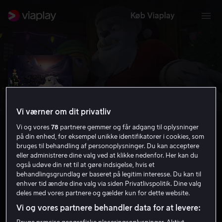
Køb Viaplay
Vi værner om dit privatliv
Vi og vores
78
partnere gemmer og får adgang til oplysninger
på din enhed, for eksempel unikke identifikatorer i cookies, som
bruges til behandling af personoplysninger. Du kan acceptere
eller administrere dine valg ved at klikke nedenfor. Her kan du
også udøve din ret til at gøre indsigelse, hvis et
Abominable Christmas
behandlingsgrundlag er baseret på legitim interesse. Du kan til
enhver tid ændre dine valg via siden Privatlivspolitik. Dine valg
5.1
2012
42 min
Tilladt for alle
deles med vores partnere og gælder kun for dette website.
HD
Vi og vores partnere behandler data for at levere: