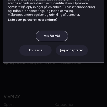
Få Viaplay
scanne enhedskarakteristika til identifikation. Opbevare
og/eller tilgå oplysninger på en enhed. Tilpasset annoncering
og indhold, annoncerings- og indholdsmåling,
målgruppeundersøgelser og udvikling af tjenester.
Liste over partnere (leverandører)
Serien handler om den 12-årige dreng aang, der forsøger at
Serien handler om den 12-årige dreng aang, der
forsøger at skabe balance mellem verdens fire
elementer: vand, jord, ild og luft.
Vis formål
Medvirkende
Dante Basco
Jessie Flower
Dee Bradley
Afvis alle
Jeg accepterer
Baker
Jack De Sena
Mae Whitman
Vis mere
Instruktør
Ethan Spaulding
Giancarlo Volpe
Sprog
Dansk
Engelsk
Svensk
Norsk
Finsk
VIAPLAY
Sport
Kategorier