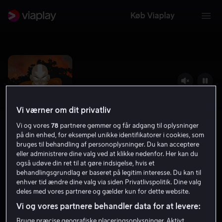
Køb Viaplay
Vi værner om dit privatliv
Vi og vores
78
partnere gemmer og får adgang til oplysninger
på din enhed, for eksempel unikke identifikatorer i cookies, som
bruges til behandling af personoplysninger. Du kan acceptere
eller administrere dine valg ved at klikke nedenfor. Her kan du
også udøve din ret til at gøre indsigelse, hvis et
behandlingsgrundlag er baseret på legitim interesse. Du kan til
Avatar - Den sidste luftbetvinger
enhver tid ændre dine valg via siden Privatlivspolitik. Dine valg
deles med vores partnere og gælder kun for dette website.
9.3
2007
7 år
Vi og vores partnere behandler data for at levere:
Bruge præcise geografiske placeringsoplysninger. Aktivt