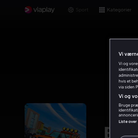
Sport
Kategorier
Vi værne
Vi og vor
identifika
administre
hvis et be
via siden 
Vi og vo
Bruge præc
identifika
annoncerin
Liste over
Blaz