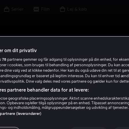
Serier
Film
Lej & køb
r om dit privatliv
es
78
partnere gemmer og får adgang til oplysninger på din enhed, for ekse
torer i cookies, som bruges til behandling af personoplysninger. Du kan acce
re dine valg ved at klikke nedenfor. Her kan du også udøve din ret til at gøre
handlingsgrundlag er baseret på legitim interesse. Du kan til enhver tid ænd
Privatlivspolitik. Dine valg deles med vores partnere og gælder kun for dette
res partnere behandler data for at levere:
ise geografiske placeringsoplysninger. Aktivt scanne enhedskarakteristika 
tion. Opbevare og/eller tilgå oplysninger på en enhed. Tilpasset annoncerin
gs- og indholdsmåling, målgruppeundersøgelser og udvikling af tjenester.
 partnere (leverandører)
e og