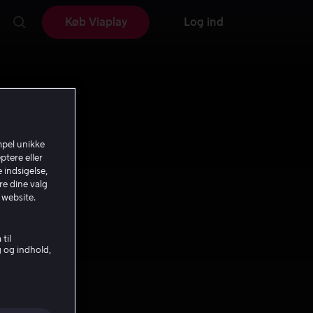
Køb Viaplay
Log ind
mpel unikke
ptere eller
 indsigelse,
re dine valg
 website.
til
g og indhold,