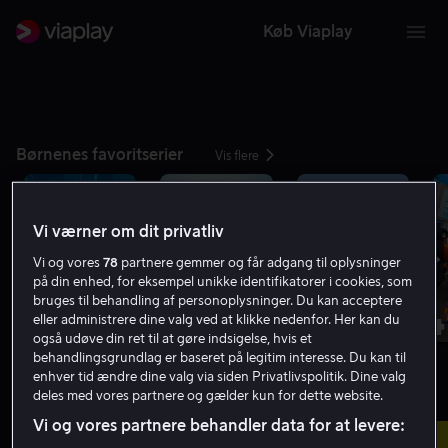
Køb Viaplay
Børnenes favoritserier
Vis flere
Vi værner om dit privatliv
Vi og vores
78
partnere gemmer og får adgang til oplysninger
på din enhed, for eksempel unikke identifikatorer i cookies, som
bruges til behandling af personoplysninger. Du kan acceptere
1
2
3
4
eller administrere dine valg ved at klikke nedenfor. Her kan du
også udøve din ret til at gøre indsigelse, hvis et
behandlingsgrundlag er baseret på legitim interesse. Du kan til
enhver tid ændre dine valg via siden Privatlivspolitik. Dine valg
deles med vores partnere og gælder kun for dette website.
Nye film
Vis flere
Vi og vores partnere behandler data for at levere: