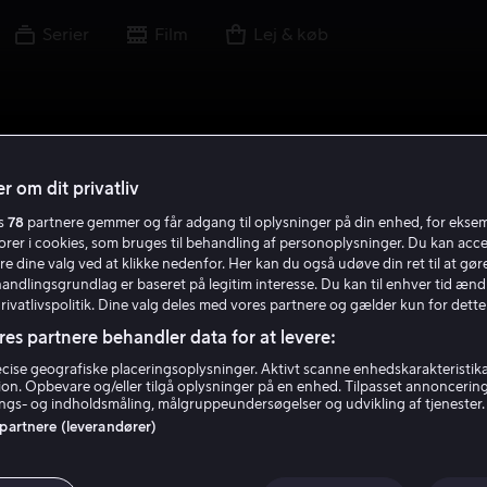
Serier
Film
Lej & køb
r om dit privatliv
es
78
partnere gemmer og får adgang til oplysninger på din enhed, for ekse
torer i cookies, som bruges til behandling af personoplysninger. Du kan acce
re dine valg ved at klikke nedenfor. Her kan du også udøve din ret til at gøre
handlingsgrundlag er baseret på legitim interesse. Du kan til enhver tid ænd
Privatlivspolitik. Dine valg deles med vores partnere og gælder kun for dette
res partnere behandler data for at levere:
ise geografiske placeringsoplysninger. Aktivt scanne enhedskarakteristika 
tion. Opbevare og/eller tilgå oplysninger på en enhed. Tilpasset annoncerin
gs- og indholdsmåling, målgruppeundersøgelser og udvikling af tjenester.
 partnere (leverandører)