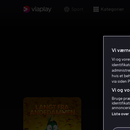
Sport
Kategorier
Vi værne
Vi og vor
identifika
administre
hvis et be
via siden 
Vi og vo
Bruge præc
identifika
annoncerin
Liste over