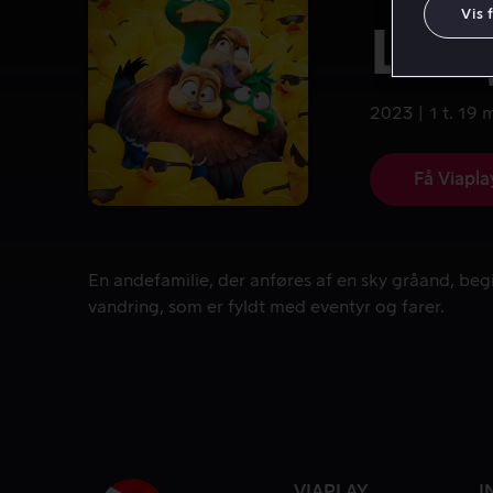
Vis 
Lan
2023
1 t. 19 
Få Viapla
En andefamilie, der anføres af en sky gråand, begi
En andefamilie, der anføres af en sky gråand, begi
vandring, som er fyldt med eventyr og farer.
VIAPLAY
I