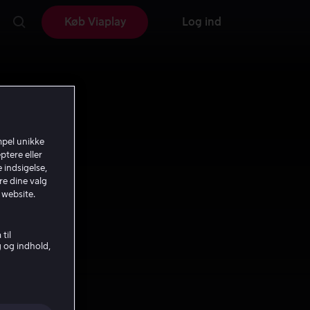
Køb Viaplay
Log ind
mpel unikke
ptere eller
 indsigelse,
re dine valg
 website.
til
g og indhold,