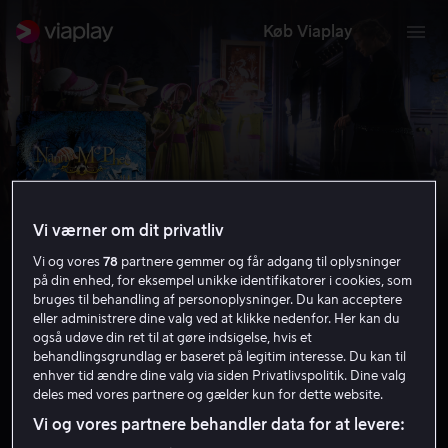
Køb Viaplay
Vi værner om dit privatliv
Vi og vores
78
partnere gemmer og får adgang til oplysninger
på din enhed, for eksempel unikke identifikatorer i cookies, som
bruges til behandling af personoplysninger. Du kan acceptere
eller administrere dine valg ved at klikke nedenfor. Her kan du
også udøve din ret til at gøre indsigelse, hvis et
Nanny McPhee - Den Fortryllende
behandlingsgrundlag er baseret på legitim interesse. Du kan til
enhver tid ændre dine valg via siden Privatlivspolitik. Dine valg
Barnepige
deles med vores partnere og gælder kun for dette website.
6.6
2006
1 t. 34 min
Tilladt for alle
Vi og vores partnere behandler data for at levere:
HD