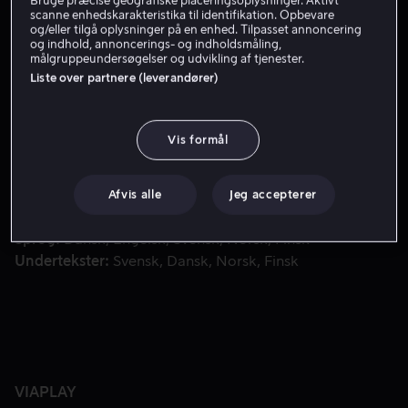
Bruge præcise geografiske placeringsoplysninger. Aktivt
scanne enhedskarakteristika til identifikation. Opbevare
Få Viaplay
og/eller tilgå oplysninger på en enhed. Tilpasset annoncering
og indhold, annoncerings- og indholdsmåling,
målgruppeundersøgelser og udvikling af tjenester.
Liste over partnere (leverandører)
Paddington, som nu er lykkeligt bosat i London hos familie
Paddington, som nu er lykkeligt bosat i London hos
familien Brown, begynder at tage en række småjobs for
Vis formål
at spare sammen til den perfekte gave til sin tante Lucys
100-års fødselsdag. Men så bliver gaven pludselig
stjålet.
Afvis alle
Jeg accepterer
Land
Storbritannien
Frankrig
Sprog
Dansk
Engelsk
Svensk
Norsk
Finsk
Undertekster
Svensk
Dansk
Norsk
Finsk
VIAPLAY