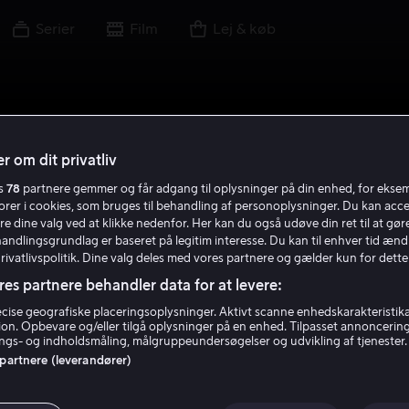
Serier
Film
Lej & køb
r om dit privatliv
es
78
partnere gemmer og får adgang til oplysninger på din enhed, for ekse
torer i cookies, som bruges til behandling af personoplysninger. Du kan acce
re dine valg ved at klikke nedenfor. Her kan du også udøve din ret til at gøre
handlingsgrundlag er baseret på legitim interesse. Du kan til enhver tid ænd
Privatlivspolitik. Dine valg deles med vores partnere og gælder kun for dette
res partnere behandler data for at levere:
ise geografiske placeringsoplysninger. Aktivt scanne enhedskarakteristika 
tion. Opbevare og/eller tilgå oplysninger på en enhed. Tilpasset annoncerin
gs- og indholdsmåling, målgruppeundersøgelser og udvikling af tjenester.
 partnere (leverandører)