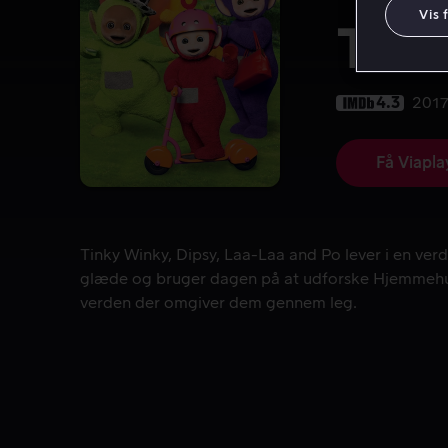
Vis 
Tele
4.3
201
Få Viapla
Tinky Winky, Dipsy, Laa-Laa and Po lever i en v
Tinky Winky, Dipsy, Laa-Laa and Po lever i en verde
glæde og bruger dagen på at udforske Hjemmeh
verden der omgiver dem gennem leg.