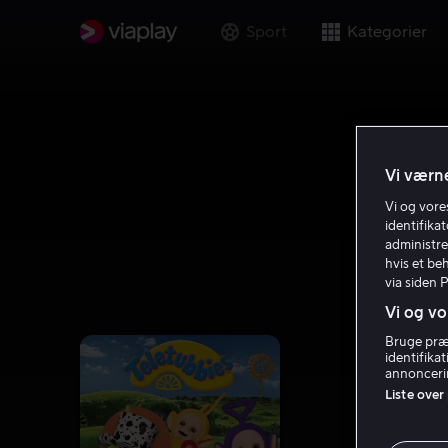
Sport
Kategorier
Vi værne
Vi og vor
identifika
administre
hvis et be
via siden 
Vi og vo
Bruge præc
identifika
annoncerin
Liste over