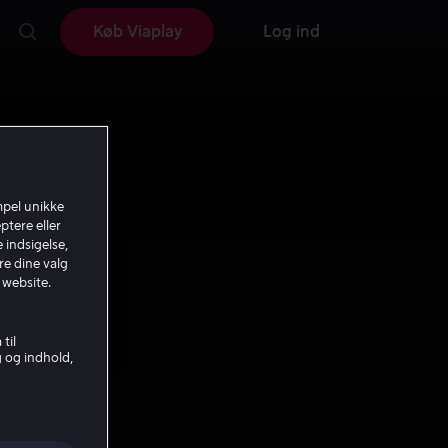
Køb Viaplay
Log ind
mpel unikke
ptere eller
 indsigelse,
re dine valg
 website.
til
g og indhold,