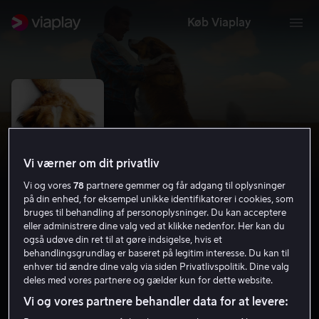
Køb Viaplay
Vi værner om dit privatliv
Vi og vores
78
partnere gemmer og får adgang til oplysninger
på din enhed, for eksempel unikke identifikatorer i cookies, som
bruges til behandling af personoplysninger. Du kan acceptere
eller administrere dine valg ved at klikke nedenfor. Her kan du
også udøve din ret til at gøre indsigelse, hvis et
A Dog's Journey
behandlingsgrundlag er baseret på legitim interesse. Du kan til
enhver tid ændre dine valg via siden Privatlivspolitik. Dine valg
7.4
Drama
Komedie
2019
1 t. 44 min
7 år
deles med vores partnere og gælder kun for dette website.
HD
Vi og vores partnere behandler data for at levere: