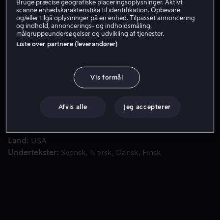
Bruge præcise geografiske placeringsoplysninger. Aktivt
scanne enhedskarakteristika til identifikation. Opbevare
Få Viaplay
og/eller tilgå oplysninger på en enhed. Tilpasset annoncering
og indhold, annoncerings- og indholdsmåling,
målgruppeundersøgelser og udvikling af tjenester.
Liste over partnere (leverandører)
Bailey er tilbage! Denne gang finder den elskelige hund m
Bailey er tilbage! Denne gang finder den elskelige hund
meningen med tilværelsen gennem de menneskeliv, han
Vis formål
bliver en del af.
Medvirkende
Dennis Quaid
Betty Gilpin
Kathryn
Afvis alle
Jeg accepterer
Prescott
Henry Lau
Daniela Barbosa
Vis mere
Instruktør
Gail Mancuso
Land
USA
Undertekster
Svensk
Norsk
Dansk
Finsk