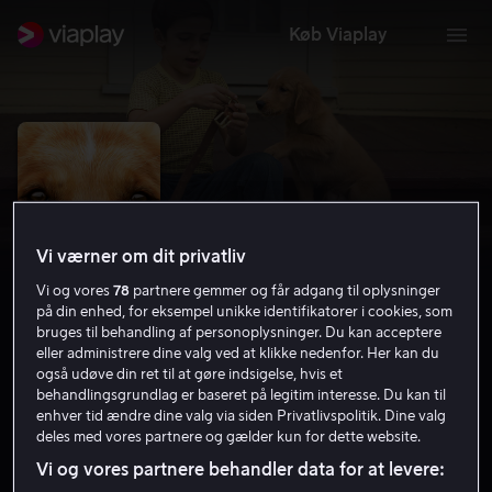
Køb Viaplay
Vi værner om dit privatliv
Vi og vores
78
partnere gemmer og får adgang til oplysninger
på din enhed, for eksempel unikke identifikatorer i cookies, som
bruges til behandling af personoplysninger. Du kan acceptere
eller administrere dine valg ved at klikke nedenfor. Her kan du
også udøve din ret til at gøre indsigelse, hvis et
A Dog’s Purpose
behandlingsgrundlag er baseret på legitim interesse. Du kan til
enhver tid ændre dine valg via siden Privatlivspolitik. Dine valg
7.3
Drama
Komedie
2017
1 t. 35 min
7 år
deles med vores partnere og gælder kun for dette website.
HD
Vi og vores partnere behandler data for at levere: