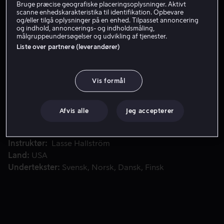
Bruge præcise geografiske placeringsoplysninger. Aktivt
scanne enhedskarakteristika til identifikation. Opbevare
Få Viaplay
og/eller tilgå oplysninger på en enhed. Tilpasset annoncering
og indhold, annoncerings- og indholdsmåling,
målgruppeundersøgelser og udvikling af tjenester.
Liste over partnere (leverandører)
En hund bliver ved at komme tilbage til livet som forskelli
En hund bliver ved at komme tilbage til livet som
forskellige slags hunderacer. På tværs af de forskellige
racer, adopterer forskellige mennesker dem, der både
Vis formål
bliver reddet- og forelsker sig i de små firbenede
væsner. Den hengivne hund inspirerer disse mennesker
Afvis alle
Jeg accepterer
til at finde håb og lykke!
Medvirkende
Bryce Gheisar
Dennis Quaid
K.J.
Apa
Peggy Lipton
Juliet Rylance
Vis mere
Instruktør
Lasse Hallström
Land
USA
Undertekster
Svensk
Norsk
Dansk
Finsk