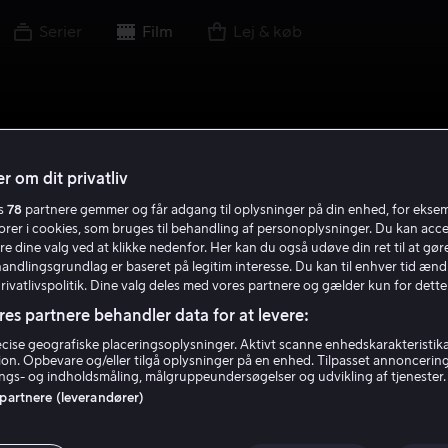
Serier
Film
Lej & køb
r om dit privatliv
es
78
partnere gemmer og får adgang til oplysninger på din enhed, for ekse
torer i cookies, som bruges til behandling af personoplysninger. Du kan acce
re dine valg ved at klikke nedenfor. Her kan du også udøve din ret til at gøre
handlingsgrundlag er baseret på legitim interesse. Du kan til enhver tid ænd
Privatlivspolitik. Dine valg deles med vores partnere og gælder kun for dette
res partnere behandler data for at levere:
ise geografiske placeringsoplysninger. Aktivt scanne enhedskarakteristika 
tion. Opbevare og/eller tilgå oplysninger på en enhed. Tilpasset annoncerin
gs- og indholdsmåling, målgruppeundersøgelser og udvikling af tjenester.
 partnere (leverandører)