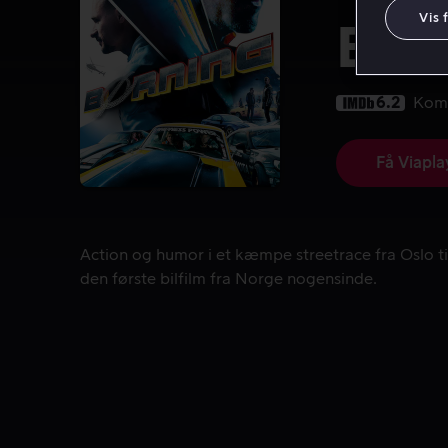
Vis 
Bør
6.2
Kom
Få Viapla
Action og humor i et kæmpe streetrace fra Oslo ti
Action og humor i et kæmpe streetrace fra Oslo t
den første bilfilm fra Norge nogensinde.