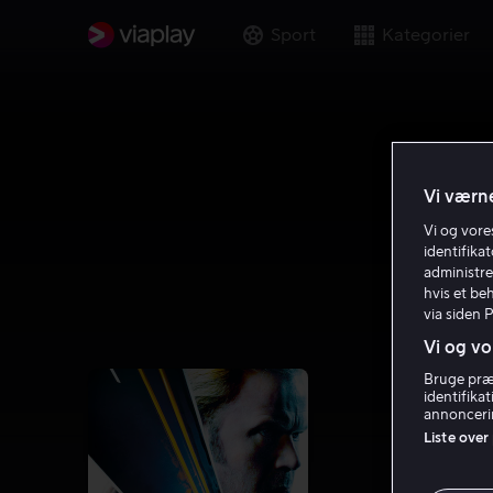
Sport
Kategorier
Vi værne
Vi og vor
identifika
administre
hvis et be
via siden 
Vi og vo
Bruge præc
identifika
annoncerin
Liste over