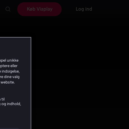
Køb Viaplay
Log ind
mpel unikke
ptere eller
 indsigelse,
re dine valg
 website.
til
g og indhold,