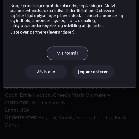
Bruge præcise geografiske placeringsoplysninger. Aktivt
Få Viaplay
scanne enhedskarakteristika til identifikation. Opbevare
og/eller tilgå oplysninger på en enhed. Tilpasset annoncering
og indhold, annoncerings- og indholdsmåling,
Se trailer
målgruppeundersøgelser og udvikling af tjenester.
Liste over partnere (leverandører)
Woody Harrelson spiller hovedrollen i den sjove og hjerteva
Woody Harrelson spiller hovedrollen i den sjove og
Vis formål
hjertevarme historie om en basketballtræner, der af
retten bliver beordret til at lede et hold af spillere med
intellektuelle funktionsnedsættelser.
Afvis alle
Jeg accepterer
Medvirkende
Woody Harrelson
Kaitlin Olson
Matt
Cook
Ernie Hudson
Cheech Marin
Vis mere
Instruktør
Bobby Farrelly
Land
USA
Undertekster
Engelsk
Norsk
Svensk
Islandsk
Finsk
Dansk