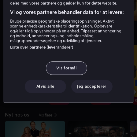
deles med vores partnere og gælder kun for dette website.
Vi og vores partnere behandler data for at levere:
Bruge præcise geografiske placeringsoplysninger. Aktivt
scanne enhedskarakteristika til identifikation. Opbevare
og/eller tilgå oplysninger på en enhed. Tilpasset annoncering
og indhold, annoncerings- og indholdsmåling,
Topliste: Film
Vis flere
målgruppeundersøgelser og udvikling af tjenester.
Liste over partnere (leverandører)
Vis formål
1
2
3
4
Afvis alle
Jeg accepterer
Kun hos os
Kun hos os
K
Nyt hos os
Vis flere