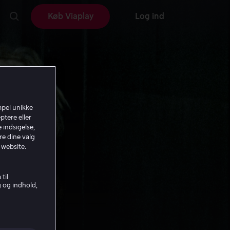
Køb Viaplay
Log ind
mpel unikke
ptere eller
 indsigelse,
re dine valg
 website.
til
g og indhold,