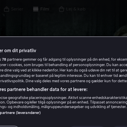
Serier
Film
Lej & køb
r om dit privatliv
es
78
partnere gemmer og får adgang til oplysninger på din enhed, for ekse
torer i cookies, som bruges til behandling af personoplysninger. Du kan acce
re dine valg ved at klikke nedenfor. Her kan du også udøve din ret til at gøre
handlingsgrundlag er baseret på legitim interesse. Du kan til enhver tid ænd
Privatlivspolitik. Dine valg deles med vores partnere og gælder kun for dette
res partnere behandler data for at levere:
ise geografiske placeringsoplysninger. Aktivt scanne enhedskarakteristika 
tion. Opbevare og/eller tilgå oplysninger på en enhed. Tilpasset annoncerin
gs- og indholdsmåling, målgruppeundersøgelser og udvikling af tjenester.
 partnere (leverandører)