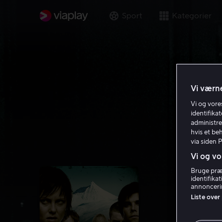
Sport
Kategorier
Vi værne
Vi og vor
identifika
administre
hvis et be
via siden 
Vi og vo
Bruge præc
identifika
annoncerin
Liste over