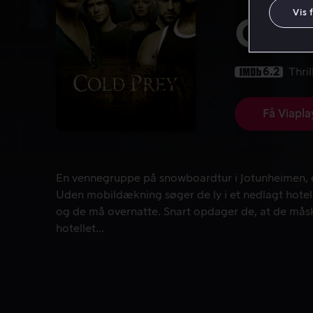
Vis 
Col
6.2
Thril
Få Viapla
En vennegruppe på snowboardtur i Jotunheimen, en
En vennegruppe på snowboardtur i Jotunheimen, 
Uden mobildækning søger de ly i et nedlagt hotel.
og de må overnatte. Snart opdager de, at de måsk
hotellet...