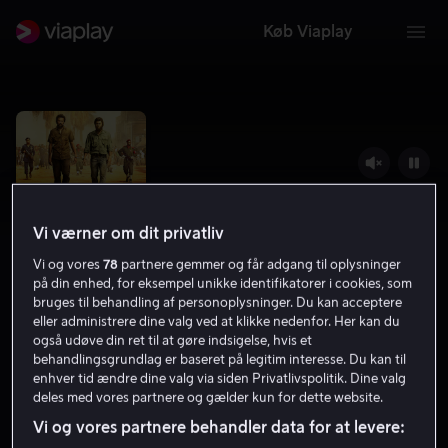
Køb Viaplay
Vi værner om dit privatliv
Vi og vores
78
partnere gemmer og får adgang til oplysninger
på din enhed, for eksempel unikke identifikatorer i cookies, som
bruges til behandling af personoplysninger. Du kan acceptere
eller administrere dine valg ved at klikke nedenfor. Her kan du
også udøve din ret til at gøre indsigelse, hvis et
Congo
behandlingsgrundlag er baseret på legitim interesse. Du kan til
enhver tid ændre dine valg via siden Privatlivspolitik. Dine valg
6.1
Drama
Krimi
2018
2 t. 2 min
15 år
deles med vores partnere og gælder kun for dette website.
HD
Vi og vores partnere behandler data for at levere: