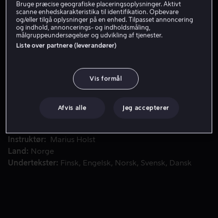
Bruge præcise geografiske placeringsoplysninger. Aktivt
scanne enhedskarakteristika til identifikation. Opbevare
Få Viaplay
og/eller tilgå oplysninger på en enhed. Tilpasset annoncering
og indhold, annoncerings- og indholdsmåling,
målgruppeundersøgelser og udvikling af tjenester.
Liste over partnere (leverandører)
I foråret 2009 krydser de to nordmænd, Joshua French og 
I foråret 2009 krydser de to nordmænd, Joshua French
og Tjostolv Moland grænsen til Østcongo. Få dage
senere spredes nyheden om, at deres hyrede chauffør er
Vis formål
fundet dræbt.
Afvis alle
Jeg accepterer
Medvirkende
Aksel Hennie
Tobias Santelmann
Ine F.
Jansen
Dennis Storhøi
Tone Danielsen
Vis mere
Instruktør
Marius Holst
Land
Norge
Undertekster
Finsk
Engelsk
Norsk
Svensk
Dansk