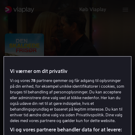
Køb Viaplay
Vi værner om dit privatliv
Vi og vores
78
partnere gemmer og får adgang til oplysninger
på din enhed, for eksempel unikke identifikatorer i cookies, som
bruges til behandling af personoplysninger. Du kan acceptere
eller administrere dine valg ved at klikke nedenfor. Her kan du
også udøve din ret til at gøre indsigelse, hvis et
Den skaldede frisør
behandlingsgrundlag er baseret på legitim interesse. Du kan til
enhver tid ændre dine valg via siden Privatlivspolitik. Dine valg
6.5
Drama
2012
1 t. 51 min
7 år
deles med vores partnere og gælder kun for dette website.
HD
Vi og vores partnere behandler data for at levere: