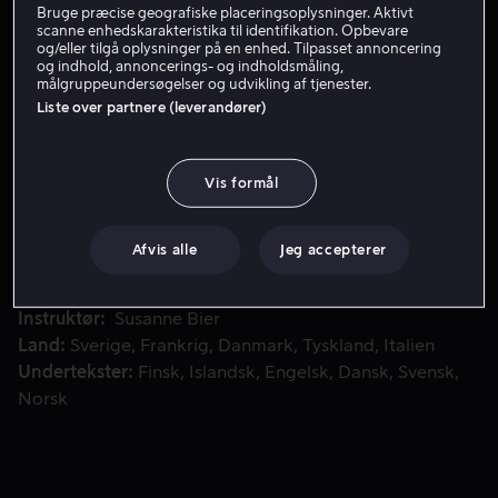
Bruge præcise geografiske placeringsoplysninger. Aktivt
scanne enhedskarakteristika til identifikation. Opbevare
Få Viaplay
og/eller tilgå oplysninger på en enhed. Tilpasset annoncering
og indhold, annoncerings- og indholdsmåling,
målgruppeundersøgelser og udvikling af tjenester.
Liste over partnere (leverandører)
Astrid og Patricks bryllup skal stå i det naturskønne Sorr
Astrid og Patricks bryllup skal stå i det naturskønne
Sorrento. Brudens mor, frisøren Ida, har netop brudt
med sin mand, Leif, som kommer anstigende til festen
Vis formål
med sin nye, blonde nipskæreste.
Afvis alle
Jeg accepterer
Medvirkende
Pierce Brosnan
Trine Dyrholm
Paprika
Steen
Kim Bodnia
Sebastian Jessen
Vis mere
Instruktør
Susanne Bier
Land
Sverige
Frankrig
Danmark
Tyskland
Italien
Undertekster
Finsk
Islandsk
Engelsk
Dansk
Svensk
Norsk