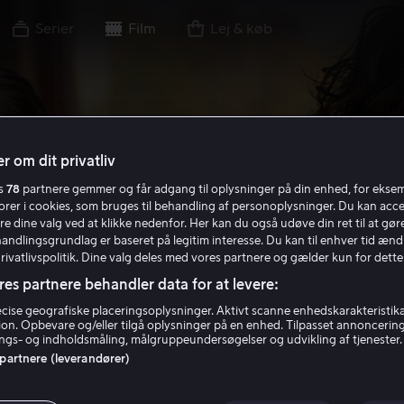
Serier
Film
Lej & køb
r om dit privatliv
es
78
partnere gemmer og får adgang til oplysninger på din enhed, for ekse
torer i cookies, som bruges til behandling af personoplysninger. Du kan acce
re dine valg ved at klikke nedenfor. Her kan du også udøve din ret til at gøre
handlingsgrundlag er baseret på legitim interesse. Du kan til enhver tid ænd
Privatlivspolitik. Dine valg deles med vores partnere og gælder kun for dette
res partnere behandler data for at levere:
ise geografiske placeringsoplysninger. Aktivt scanne enhedskarakteristika 
tion. Opbevare og/eller tilgå oplysninger på en enhed. Tilpasset annoncerin
gs- og indholdsmåling, målgruppeundersøgelser og udvikling af tjenester.
 partnere (leverandører)