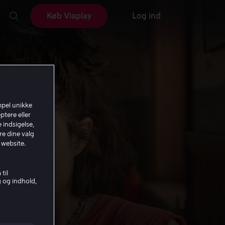
Køb Viaplay
Log ind
mpel unikke
ptere eller
 indsigelse,
re dine valg
 website.
til
g og indhold,