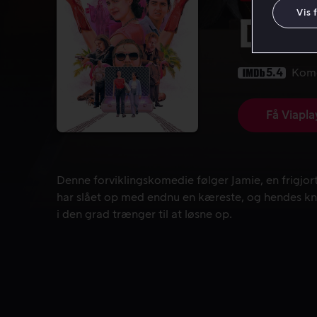
Vis 
Dri
5.4
Kom
Få Viapla
Denne forviklingskomedie følger Jamie, en frigjort
Denne forviklingskomedie følger Jamie, en frigjort 
har slået op med endnu en kæreste, og hendes kn
i den grad trænger til at løsne op.