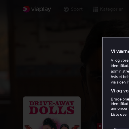
Sport
Kategorier
Vi værne
Vi og vor
identifika
administre
hvis et be
via siden 
Vi og vo
Bruge præc
identifika
annoncerin
Liste over
Kun hos os