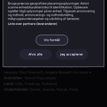
Bruge præcise geografiske placeringsoplysninger. Aktivt
Få Viaplay
scanne enhedskarakteristika til identifikation. Opbevare
og/eller tilgå oplysninger på en enhed. Tilpasset annoncering
og indhold, annoncerings- og indholdsmåling,
Se trailer
målgruppeundersøgelser og udvikling af tjenester.
Liste over partnere (leverandører)
Da Sam var barn, blev hun forladt af sin mor, en kendt lej
Da Sam var barn, blev hun forladt af sin mor, en kendt
Vis formål
lejemorder. Nu er Sam selv en hensynsløs dræber, men
da en opgave går galt, må Sam beslutte, om hun skal
beskytte sin arbejdsgiver eller den 8-årige Emily.
Afvis alle
Jeg accepterer
Medvirkende
Karen Gillan
Carla Gugino
Lena
Headey
Paul Giamatti
Angela Bassett
Vis mere
Instruktør
Navot Papushado
Land
USA
Frankrig
Tyskland
Undertekster
Dansk
Svensk
Norsk
Finsk