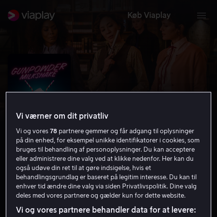
Køb Viaplay
Vi værner om dit privatliv
Vi og vores
78
partnere gemmer og får adgang til oplysninger
på din enhed, for eksempel unikke identifikatorer i cookies, som
bruges til behandling af personoplysninger. Du kan acceptere
eller administrere dine valg ved at klikke nedenfor. Her kan du
også udøve din ret til at gøre indsigelse, hvis et
Gunpowder Milkshake
behandlingsgrundlag er baseret på legitim interesse. Du kan til
enhver tid ændre dine valg via siden Privatlivspolitik. Dine valg
6.1
Krimi
Thriller
2021
1 t. 49 min
15 år
deles med vores partnere og gælder kun for dette website.
HD
Vi og vores partnere behandler data for at levere: