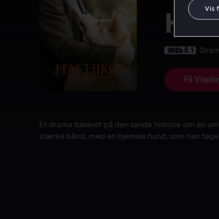
Vis 
Hach
8.1
Dra
Få Viapla
Et drama baseret på den sande historie om en uni
Et drama baseret på den sande historie om en univ
stærke bånd, med en hjemløs hund, som han tager 