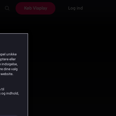
Køb Viaplay
Log ind
mpel unikke
ptere eller
 indsigelse,
re dine valg
 website.
til
g og indhold,