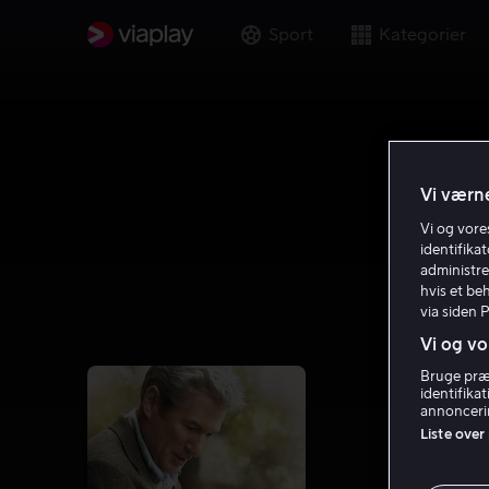
Sport
Kategorier
Vi værne
Vi og vor
identifika
administre
hvis et be
via siden 
Vi og vo
Bruge præc
identifika
annoncerin
Liste over