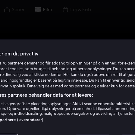
Serier
Film
Lej & køb
r om dit privatliv
es
78
partnere gemmer og får adgang til oplysninger på din enhed, for ekse
torer i cookies, som bruges til behandling af personoplysninger. Du kan acce
re dine valg ved at klikke nedenfor. Her kan du også udøve din ret til at gøre
handlingsgrundlag er baseret på legitim interesse. Du kan til enhver tid ænd
Privatlivspolitik. Dine valg deles med vores partnere og gælder kun for dette
res partnere behandler data for at levere:
ise geografiske placeringsoplysninger. Aktivt scanne enhedskarakteristika 
tion. Opbevare og/eller tilgå oplysninger på en enhed. Tilpasset annoncerin
gs- og indholdsmåling, målgruppeundersøgelser og udvikling af tjenester.
 partnere (leverandører)