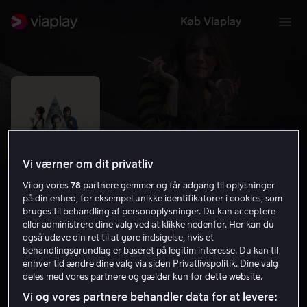
Køb Viaplay
Vi værner om dit privatliv
Vi og vores
78
partnere gemmer og får adgang til oplysninger
på din enhed, for eksempel unikke identifikatorer i cookies, som
bruges til behandling af personoplysninger. Du kan acceptere
eller administrere dine valg ved at klikke nedenfor. Her kan du
også udøve din ret til at gøre indsigelse, hvis et
High-Rise
behandlingsgrundlag er baseret på legitim interesse. Du kan til
enhver tid ændre dine valg via siden Privatlivspolitik. Dine valg
5.5
Drama
2015
1 t. 53 min
15 år
deles med vores partnere og gælder kun for dette website.
HD
Vi og vores partnere behandler data for at levere: