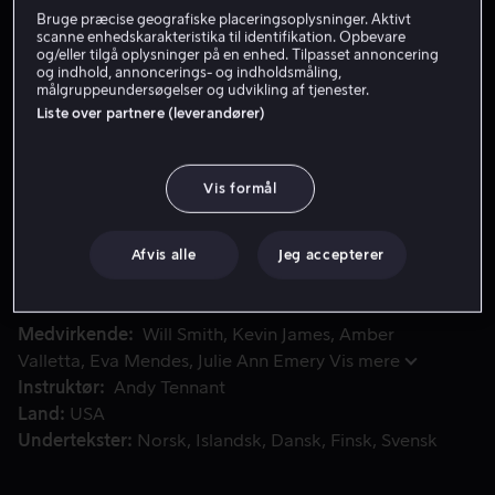
Bruge præcise geografiske placeringsoplysninger. Aktivt
scanne enhedskarakteristika til identifikation. Opbevare
og/eller tilgå oplysninger på en enhed. Tilpasset annoncering
Få Viaplay
og indhold, annoncerings- og indholdsmåling,
målgruppeundersøgelser og udvikling af tjenester.
Se trailer
Liste over partnere (leverandører)
Vis formål
Han er Hitch, New York Citys største "datedoktor". og hans
Han er Hitch, New York Citys største "datedoktor". og
hans metier er kærlighed, og han garanterer det
ønskede resultat efter blot tre gnidningsløse dates. Det
Afvis alle
Jeg accepterer
lykkes også for Albert Brennaman. Han får sin hjertes
udkårne, den underskønne rigmandsdatter Allegra Cole.
Medvirkende
Will Smith
Kevin James
Amber
Valletta
Eva Mendes
Julie Ann Emery
Vis mere
Instruktør
Andy Tennant
Land
USA
Undertekster
Norsk
Islandsk
Dansk
Finsk
Svensk