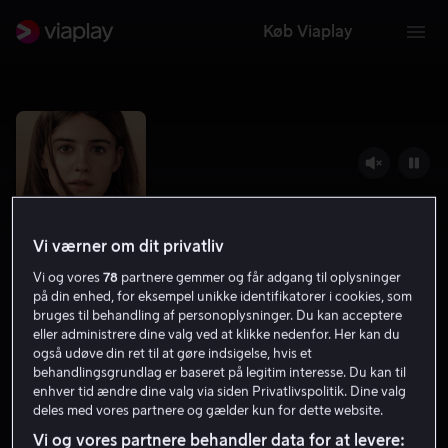
Køb Viaplay
Vi værner om dit privatliv
Vi og vores
78
partnere gemmer og får adgang til oplysninger
på din enhed, for eksempel unikke identifikatorer i cookies, som
bruges til behandling af personoplysninger. Du kan acceptere
eller administrere dine valg ved at klikke nedenfor. Her kan du
Hvor flodkrebsene synger
også udøve din ret til at gøre indsigelse, hvis et
behandlingsgrundlag er baseret på legitim interesse. Du kan til
7.2
Drama
2022
2 t.
11 år
enhver tid ændre dine valg via siden Privatlivspolitik. Dine valg
deles med vores partnere og gælder kun for dette website.
HD
Vi og vores partnere behandler data for at levere: