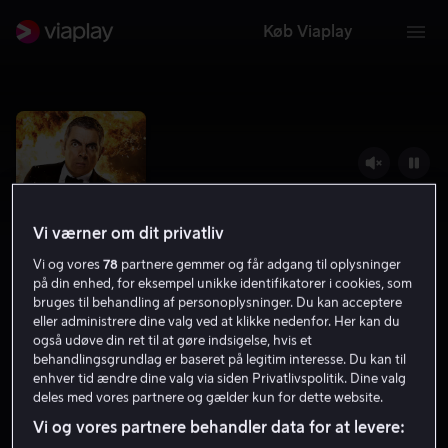
Køb Viaplay
Vi værner om dit privatliv
Vi og vores
78
partnere gemmer og får adgang til oplysninger
på din enhed, for eksempel unikke identifikatorer i cookies, som
bruges til behandling af personoplysninger. Du kan acceptere
eller administrere dine valg ved at klikke nedenfor. Her kan du
også udøve din ret til at gøre indsigelse, hvis et
Johnny English - Født på ny
behandlingsgrundlag er baseret på legitim interesse. Du kan til
enhver tid ændre dine valg via siden Privatlivspolitik. Dine valg
6.3
Komedie
Eventyr
2011
1 t. 37 min
11 år
deles med vores partnere og gælder kun for dette website.
HD
Vi og vores partnere behandler data for at levere: