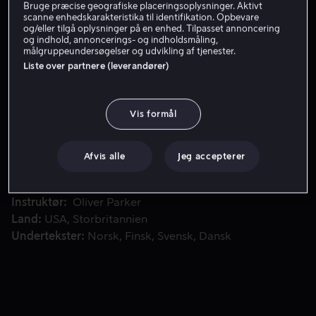
Bruge præcise geografiske placeringsoplysninger. Aktivt
scanne enhedskarakteristika til identifikation. Opbevare
Få Viaplay
og/eller tilgå oplysninger på en enhed. Tilpasset annoncering
og indhold, annoncerings- og indholdsmåling,
målgruppeundersøgelser og udvikling af tjenester.
Liste over partnere (leverandører)
Denne gang skal han kæmpe mod internationale lejemordere,
Denne gang skal han kæmpe mod internationale
lejemordere, der er på jagt efter den kinesiske
statsleder.
Vis formål
Medvirkende
Rowan Atkinson
Gillian
Afvis alle
Jeg accepterer
Anderson
Rosamund Pike
Dominic West
Tim
McInnerny
Vis mere
Instruktør
Oliver Parker
Land
USA
Storbritannien
Undertekster
Norsk
Finsk
Svensk
Dansk