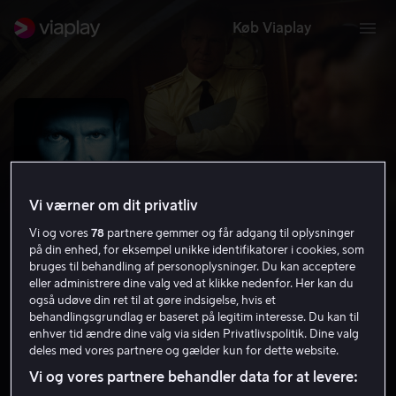
Køb Viaplay
Vi værner om dit privatliv
Vi og vores
78
partnere gemmer og får adgang til oplysninger
på din enhed, for eksempel unikke identifikatorer i cookies, som
bruges til behandling af personoplysninger. Du kan acceptere
eller administrere dine valg ved at klikke nedenfor. Her kan du
også udøve din ret til at gøre indsigelse, hvis et
K-19: The Widowmaker
behandlingsgrundlag er baseret på legitim interesse. Du kan til
enhver tid ændre dine valg via siden Privatlivspolitik. Dine valg
6.7
Krimi
Thriller
2002
2 t. 12 min
11 år
deles med vores partnere og gælder kun for dette website.
HD
Vi og vores partnere behandler data for at levere: