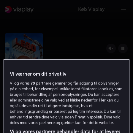
Køb Viaplay
Vi værner om dit privatliv
Vi og vores
78
partnere gemmer og får adgang til oplysninger
på din enhed, for eksempel unikke identifikatorer i cookies, som
bruges til behandling af personoplysninger. Du kan acceptere
eller administrere dine valg ved at klikke nedenfor. Her kan du
Lego filmen - Et klodset eventyr
også udøve din ret til at gøre indsigelse, hvis et
behandlingsgrundlag er baseret på legitim interesse. Du kan til
7.7
Komedie
Familiefilm
2014
1 t. 36 min
enhver tid ændre dine valg via siden Privatlivspolitik. Dine valg
7 år
deles med vores partnere og gælder kun for dette website.
HD
Vi og vores partnere behandler data for at levere: