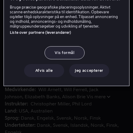
Bruge præcise geografiske placeringsoplysninger. Aktivt
scanne enhedskarakteristika til identifikation. Opbevare
Få Viaplay
og/eller tilgå oplysninger på en enhed. Tilpasset annoncering
og indhold, annoncerings- og indholdsmåling,
målgruppeundersøgelser og udvikling af tjenester.
Se trailer
Liste over partnere (leverandører)
I den allerførste LEGO® biograffilm i fuld længde følger v
I den allerførste LEGO® biograffilm i fuld længde følger
Vis formål
vi Emmet, en helt almindelig LEGO® minifigur, der
fejlagtigt bliver opfattet som den mest ekstraordinære
Afvis alle
Jeg accepterer
person i hele verden.
Medvirkende
Will Arnett
Will Ferrell
Jack
Johnson
Elizabeth Banks
Alison Brie
Vis mere
Instruktør
Christopher Miller
Phil Lord
Land
USA
Australien
Sprog
Dansk
Engelsk
Svensk
Norsk
Finsk
Undertekster
Dansk
Svensk
Islandsk
Norsk
Finsk
Engelsk