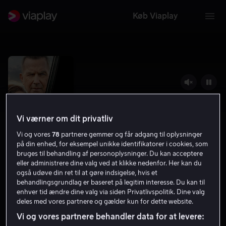
Køb Viaplay
Vi værner om dit privatliv
Vi og vores
78
partnere gemmer og får adgang til oplysninger
på din enhed, for eksempel unikke identifikatorer i cookies, som
bruges til behandling af personoplysninger. Du kan acceptere
eller administrere dine valg ved at klikke nedenfor. Her kan du
også udøve din ret til at gøre indsigelse, hvis et
Let Him Go
behandlingsgrundlag er baseret på legitim interesse. Du kan til
enhver tid ændre dine valg via siden Privatlivspolitik. Dine valg
6.7
Krimi
Thriller
2020
1 t. 49 min
15 år
deles med vores partnere og gælder kun for dette website.
HD
Vi og vores partnere behandler data for at levere: