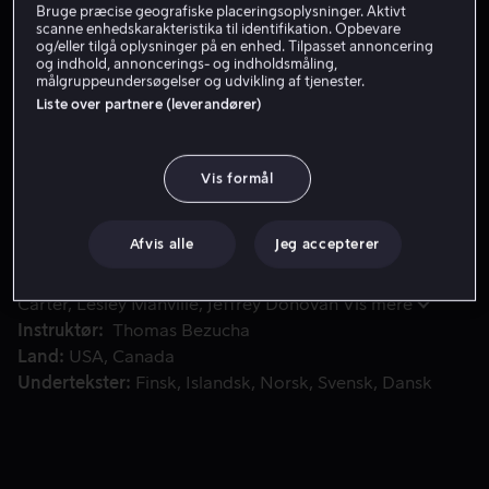
Bruge præcise geografiske placeringsoplysninger. Aktivt
scanne enhedskarakteristika til identifikation. Opbevare
Få Viaplay
og/eller tilgå oplysninger på en enhed. Tilpasset annoncering
og indhold, annoncerings- og indholdsmåling,
Se trailer
målgruppeundersøgelser og udvikling af tjenester.
Liste over partnere (leverandører)
En pensioneret sherif og hans kone sørger over deres søns
En pensioneret sherif og hans kone sørger over deres
Vis formål
søns død og begiver sig ud for at opsøge deres eneste
barnebarn.
Afvis alle
Jeg accepterer
Medvirkende
Diane Lane
Kevin Costner
Kayli
Carter
Lesley Manville
Jeffrey Donovan
Vis mere
Instruktør
Thomas Bezucha
Land
USA
Canada
Undertekster
Finsk
Islandsk
Norsk
Svensk
Dansk