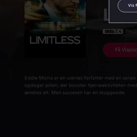
Vis 
Limi
7.4
Thril
Få Viapla
Eddie Morra er en useriøs forfatter med en seriøs
Eddie Morra er en useriøs forfatter med en seriøs
opdager pillen, der booster hjerneaktiviteten med
ændres alt. Men succesen har en skyggeside.