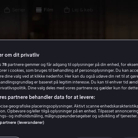
Serier
Film
Lej & køb
r om dit privatliv
es
78
partnere gemmer og får adgang til oplysninger på din enhed, for ekse
torer i cookies, som bruges til behandling af personoplysninger. Du kan acce
re dine valg ved at klikke nedenfor. Her kan du også udøve din ret til at gøre
handlingsgrundlag er baseret på legitim interesse. Du kan til enhver tid ænd
Privatlivspolitik. Dine valg deles med vores partnere og gælder kun for dette
res partnere behandler data for at levere:
ise geografiske placeringsoplysninger. Aktivt scanne enhedskarakteristika 
tion. Opbevare og/eller tilgå oplysninger på en enhed. Tilpasset annoncerin
gs- og indholdsmåling, målgruppeundersøgelser og udvikling af tjenester.
 partnere (leverandører)