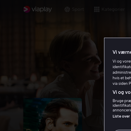
Sport
Kategorier
Vi værne
Vi og vor
identifika
administre
hvis et be
via siden 
Vi og vo
Bruge præc
identifika
annoncerin
Liste over