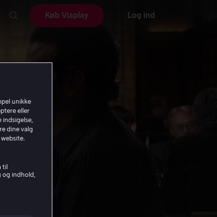
Køb Viaplay
Log ind
mpel unikke
ptere eller
 indsigelse,
re dine valg
 website.
til
g og indhold,