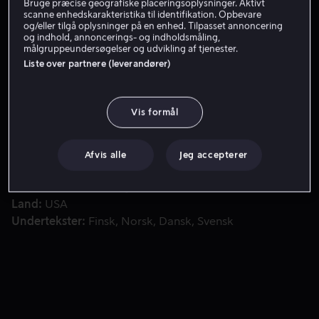
Bruge præcise geografiske placeringsoplysninger. Aktivt
scanne enhedskarakteristika til identifikation. Opbevare
Få Viaplay
og/eller tilgå oplysninger på en enhed. Tilpasset annoncering
og indhold, annoncerings- og indholdsmåling,
målgruppeundersøgelser og udvikling af tjenester.
Liste over partnere (leverandører)
Baseret på den sande historie om fire Navy SEALs på en h
Baseret på den sande historie om fire Navy SEALs på en
hemmelig mission: At opspore og dræbe en berygtet
Vis formål
talebanleder i Afghanistan.
Medvirkende
Mark Wahlberg
Taylor Kitsch
Ben
Afvis alle
Jeg accepterer
Foster
Emile Hirsch
Alexander Ludwig
Vis mere
Instruktør
Peter Berg
Land
USA
Undertekster
Finsk
Norsk
Dansk
Svensk