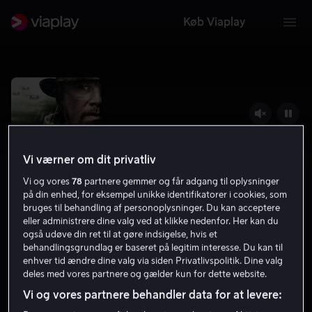
Køb Viaplay
Vi værner om dit privatliv
Vi og vores
78
partnere gemmer og får adgang til oplysninger
på din enhed, for eksempel unikke identifikatorer i cookies, som
bruges til behandling af personoplysninger. Du kan acceptere
eller administrere dine valg ved at klikke nedenfor. Her kan du
også udøve din ret til at gøre indsigelse, hvis et
Lone Survivor
behandlingsgrundlag er baseret på legitim interesse. Du kan til
enhver tid ændre dine valg via siden Privatlivspolitik. Dine valg
7.5
Action
2013
1 t. 56 min
15 år
deles med vores partnere og gælder kun for dette website.
HD
Vi og vores partnere behandler data for at levere: