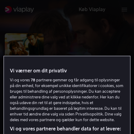
Køb Viaplay
Vi værner om dit privatliv
Vi og vores
78
partnere gemmer og får adgang til oplysninger
på din enhed, for eksempel unikke identifikatorer i cookies, som
bruges til behandling af personoplysninger. Du kan acceptere
eller administrere dine valg ved at klikke nedenfor. Her kan du
også udøve din ret til at gøre indsigelse, hvis et
Mississippi Grind
behandlingsgrundlag er baseret på legitim interesse. Du kan til
enhver tid ændre dine valg via siden Privatlivspolitik. Dine valg
6.4
Drama
2015
1 t. 44 min
15 år
deles med vores partnere og gælder kun for dette website.
HD
Vi og vores partnere behandler data for at levere: