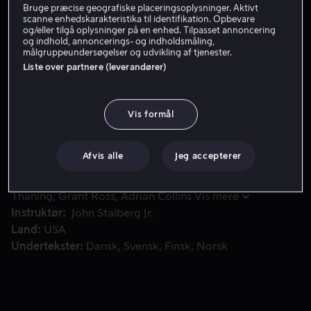
Bruge præcise geografiske placeringsoplysninger. Aktivt
scanne enhedskarakteristika til identifikation. Opbevare
Få Viaplay
og/eller tilgå oplysninger på en enhed. Tilpasset annoncering
og indhold, annoncerings- og indholdsmåling,
Se trailer
målgruppeundersøgelser og udvikling af tjenester.
Liste over partnere (leverandører)
Da en hensynsløs bande angriber hans familie, dykker en e
Da en hensynsløs bande angriber hans familie, dykker
Vis formål
en ex-politihundefører og hans hund ned i byens
voldelige centrum for at få retfærdighed.
Afvis alle
Jeg accepterer
Medvirkende
Aaron Eckhart
Tanya van Graan
Karl
Thaning
Grant Ross
Adrian Collins
Vis mere
Instruktør
John Stalberg Jr.
Land
USA
Undertekster
Dansk
Svensk
Finsk
Norsk