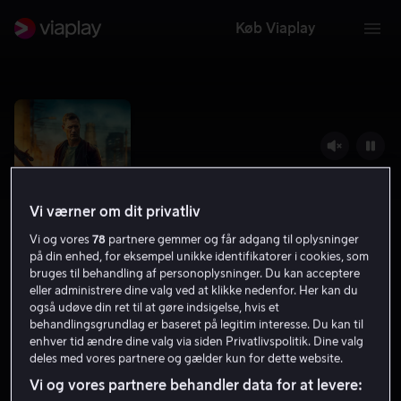
Køb Viaplay
Vi værner om dit privatliv
Vi og vores
78
partnere gemmer og får adgang til oplysninger
på din enhed, for eksempel unikke identifikatorer i cookies, som
bruges til behandling af personoplysninger. Du kan acceptere
eller administrere dine valg ved at klikke nedenfor. Her kan du
også udøve din ret til at gøre indsigelse, hvis et
Muzzle: City of Wolves
behandlingsgrundlag er baseret på legitim interesse. Du kan til
enhver tid ændre dine valg via siden Privatlivspolitik. Dine valg
4.6
Thriller
Action
2025
1 t. 29 min
15 år
deles med vores partnere og gælder kun for dette website.
HD
Vi og vores partnere behandler data for at levere: