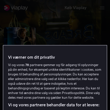
Køb Viaplay
Vi værner om dit privatliv
Vi og vores
78
partnere gemmer og får adgang til oplysninger
på din enhed, for eksempel unikke identifikatorer i cookies, som
bruges til behandling af personoplysninger. Du kan acceptere
eller administrere dine valg ved at klikke nedenfor. Her kan du
også udøve din ret til at gøre indsigelse, hvis et
My Blueberry Nights
behandlingsgrundlag er baseret på legitim interesse. Du kan til
enhver tid ændre dine valg via siden Privatlivspolitik. Dine valg
6.6
Drama
Romantik
2007
1 t. 31 min
11 år
deles med vores partnere og gælder kun for dette website.
HD
Vi og vores partnere behandler data for at levere: