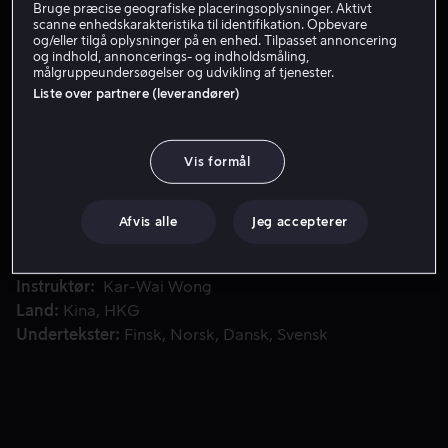
Bruge præcise geografiske placeringsoplysninger. Aktivt
scanne enhedskarakteristika til identifikation. Opbevare
Få Viaplay
og/eller tilgå oplysninger på en enhed. Tilpasset annoncering
og indhold, annoncerings- og indholdsmåling,
målgruppeundersøgelser og udvikling af tjenester.
Liste over partnere (leverandører)
Elizabeth er blevet droppet af kæresten og søger trøst på
Elizabeth er blevet droppet af kæresten og søger trøst
på en café, hvor indehaveren serverer blåbærtærte og
opmuntring. En dag beslutter hun at komme videre med
Vis formål
sit liv og drager ud på en fantastisk rejse.
Afvis alle
Jeg accepterer
Medvirkende
Norah Jones
Jude Law
David
Strathairn
Rachel Weisz
Natalie Portman
Vis mere
Instruktør
Kar-Wai Wong
Land
Kina
HKG
Undertekster
Finsk
Norsk
Dansk
Svensk