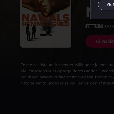
Vis 
Naw
8.3
Dra
Få Viapla
En mors sidste ønske sender tvillingene Jeanne og
En mors sidste ønske sender tvillingene Jeanne og 
Mellemøsten for at opsøge deres rødder. ”Incendi
Wajdi Mouawads kritikerroste skuespil. Filmen er 
historie om to unges rejse ind i en verden af inde
og varig kærlighed.