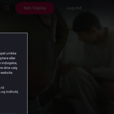
Køb Viaplay
Log ind
mpel unikke
ptere eller
 indsigelse,
re dine valg
 website.
til
g og indhold,