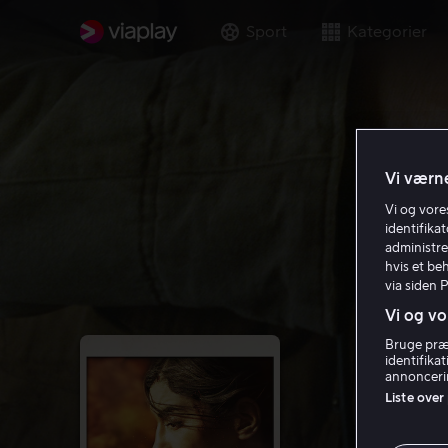
Sport
Kategorier
Vi værne
Vi og vor
identifika
administre
hvis et be
via siden 
Vi og vo
Bruge præc
identifika
annoncerin
Liste over