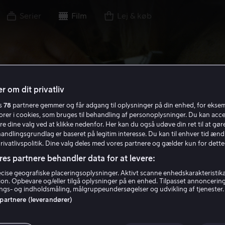
Serier
Film
Lej & køb
r om dit privatliv
es
78
partnere gemmer og får adgang til oplysninger på din enhed, for ekse
torer i cookies, som bruges til behandling af personoplysninger. Du kan acce
re dine valg ved at klikke nedenfor. Her kan du også udøve din ret til at gøre
handlingsgrundlag er baseret på legitim interesse. Du kan til enhver tid ænd
Privatlivspolitik. Dine valg deles med vores partnere og gælder kun for dette
res partnere behandler data for at levere:
ise geografiske placeringsoplysninger. Aktivt scanne enhedskarakteristika 
tion. Opbevare og/eller tilgå oplysninger på en enhed. Tilpasset annoncerin
gs- og indholdsmåling, målgruppeundersøgelser og udvikling af tjenester.
 partnere (leverandører)