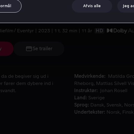
formål
Afvis alle
Jeg a
y Rapp: Dødens s
liefilm
Eventyr
2023
1 t. 32 min
11 år
HD
y
Se trailer
da de begiver sig ud i Sorteskoven for at finde Dødens spejl.
 da de begiver sig ud i
Medvirkende
Matilda Gr
er fører dem dybere ind i
Rheborg
Mattias Silvell
Vi
rsvandt.
Instruktør
Johan Rosell
Land
Sverige
Sprog
Dansk
Svensk
Nor
Undertekster
Norsk
Finsk