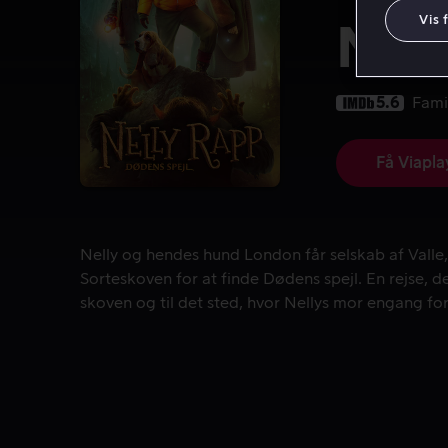
Vis 
Nell
5.6
Fami
Få Viapla
Nelly og hendes hund London får selskab af Valle, 
Nelly og hendes hund London får selskab af Valle,
Sorteskoven for at finde Dødens spejl. En rejse, d
skoven og til det sted, hvor Nellys mor engang fo