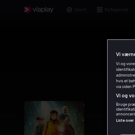
Sport
Kategorier
Vi værne
Vi og vor
identifika
administre
hvis et be
via siden 
Vi og vo
Bruge præc
identifika
annoncerin
Liste over