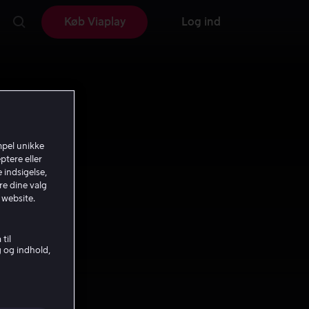
Køb Viaplay
Log ind
mpel unikke
ptere eller
 indsigelse,
re dine valg
 website.
til
g og indhold,