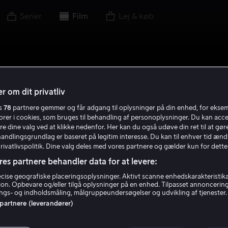
Serier
Film
Lej & køb
r om dit privatliv
es
78
partnere gemmer og får adgang til oplysninger på din enhed, for ekse
torer i cookies, som bruges til behandling af personoplysninger. Du kan acce
re dine valg ved at klikke nedenfor. Her kan du også udøve din ret til at gøre
handlingsgrundlag er baseret på legitim interesse. Du kan til enhver tid ænd
Privatlivspolitik. Dine valg deles med vores partnere og gælder kun for dette
res partnere behandler data for at levere:
ise geografiske placeringsoplysninger. Aktivt scanne enhedskarakteristika 
tion. Opbevare og/eller tilgå oplysninger på en enhed. Tilpasset annoncerin
gs- og indholdsmåling, målgruppeundersøgelser og udvikling af tjenester.
 partnere (leverandører)