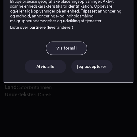
Bruge præcise geografiske placeringsoplysninger. Aktivt
scanne enhedskarakteristika til identifikation. Opbevare
Få Viaplay
og/eller tilgå oplysninger på en enhed. Tilpasset annoncering
og indhold, annoncerings- og indholdsmåling,
målgruppeundersøgelser og udvikling af tjenester.
Liste over partnere (leverandører)
Selvom afstanden i tabellen sjældent har været større mell
Selvom afstanden i tabellen sjældent har været større
mellem Arsenal og Tottenham, er følelserne stadig de
samme. Hvorfor er hadet egentligt så stort i det
Vis formål
nordlige London?
Afvis alle
Jeg accepterer
Medvirkende
Bukayo Saka
Premier League
Instruktør
Premier League
Land
Storbritannien
Undertekster
Dansk