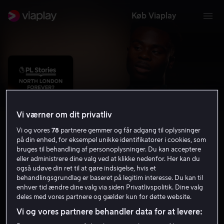
Køb Viaplay
Vi værner om dit privatliv
Vi og vores
78
partnere gemmer og får adgang til oplysninger
på din enhed, for eksempel unikke identifikatorer i cookies, som
bruges til behandling af personoplysninger. Du kan acceptere
eller administrere dine valg ved at klikke nedenfor. Her kan du
også udøve din ret til at gøre indsigelse, hvis et
North London Forever?
behandlingsgrundlag er baseret på legitim interesse. Du kan til
enhver tid ændre dine valg via siden Privatlivspolitik. Dine valg
Sportsdokumentar
2026
25 min
7 år
deles med vores partnere og gælder kun for dette website.
HD
Vi og vores partnere behandler data for at levere: