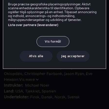
Bruge præcise geografiske placeringsoplysninger. Aktivt
Få Viaplay
scanne enhedskarakteristika til identifikation. Opbevare
og/eller tilgå oplysninger på en enhed. Tilpasset annoncering
og indhold, annoncerings- og indholdsmåling,
Se trailer
målgruppeundersøgelser og udvikling af tjenester.
Liste over partnere (leverandører)
Henri ”Papillon” Charriere idømmes livstid i fængsel for et
Henri ”Papillon” Charriere idømmes livstid i fængsel for
Vis formål
et mord han ikke har begået og sendes til
straffekolonien i fransk Guyana. Han har bare et mål: at
flygte.
Afvis alle
Jeg accepterer
Medvirkende
Charlie Hunnam
Damijan
Oklopdzic
Christopher Fairbank
Jason Ryan
Eve
Hewson
Vis mere
Instruktør
Michael Noer
Land
USA
Tjekkiet
Spanien
Undertekster
Finsk
Dansk
Norsk
Svensk