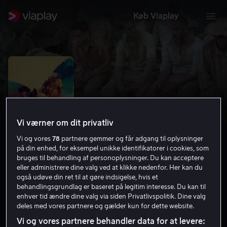
Køb Viaplay
Vi værner om dit privatliv
Vi og vores
78
partnere gemmer og får adgang til oplysninger
på din enhed, for eksempel unikke identifikatorer i cookies, som
bruges til behandling af personoplysninger. Du kan acceptere
eller administrere dine valg ved at klikke nedenfor. Her kan du
Papillon
også udøve din ret til at gøre indsigelse, hvis et
behandlingsgrundlag er baseret på legitim interesse. Du kan til
enhver tid ændre dine valg via siden Privatlivspolitik. Dine valg
7.2
Drama
Krimi
2017
2 t. 7 min
15 år
deles med vores partnere og gælder kun for dette website.
HD
Vi og vores partnere behandler data for at levere: