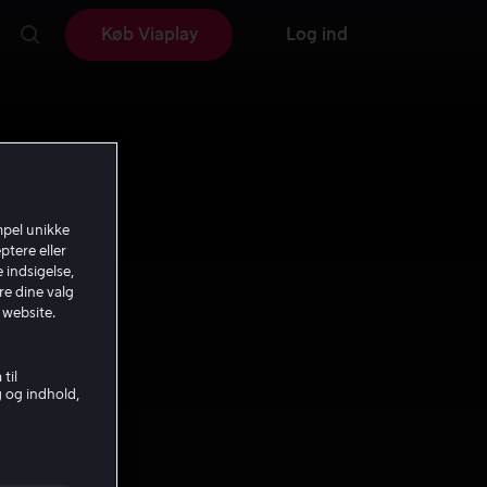
Køb Viaplay
Log ind
mpel unikke
ptere eller
 indsigelse,
re dine valg
 website.
til
g og indhold,