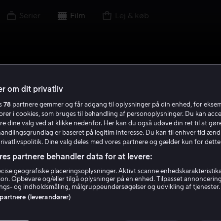
Serier
Film
Lej & køb
r om dit privatliv
es
78
partnere gemmer og får adgang til oplysninger på din enhed, for ekse
torer i cookies, som bruges til behandling af personoplysninger. Du kan acce
re dine valg ved at klikke nedenfor. Her kan du også udøve din ret til at gøre
handlingsgrundlag er baseret på legitim interesse. Du kan til enhver tid ænd
Privatlivspolitik. Dine valg deles med vores partnere og gælder kun for dette
res partnere behandler data for at levere:
ise geografiske placeringsoplysninger. Aktivt scanne enhedskarakteristika 
tion. Opbevare og/eller tilgå oplysninger på en enhed. Tilpasset annoncerin
gs- og indholdsmåling, målgruppeundersøgelser og udvikling af tjenester.
 partnere (leverandører)
an træner du din