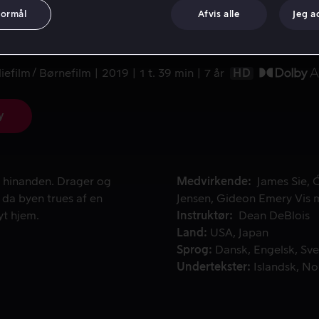
formål
Afvis alle
Jeg a
ge 3
iefilm
Børnefilm
2019
1 t. 39 min
7 år
HD
y
hinanden. Drager og vikinger lever fredeligt sammen på Berse
e hinanden. Drager og
Medvirkende
James Sie
Ó
 da byen trues af en
Jensen
Gideon Emery
Vis 
yt hjem.
Instruktør
Dean DeBlois
Land
USA
Japan
Sprog
Dansk
Engelsk
Sve
Undertekster
Islandsk
No