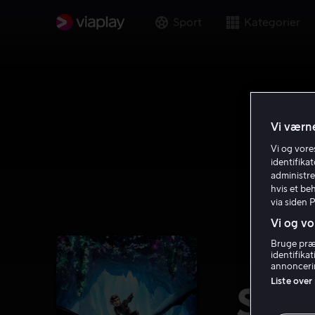
Sport
Kategorier
Vi værne
Vi og vor
identifika
administre
hvis et be
via siden 
Vi og vo
Bruge præc
identifika
annoncerin
Liste over
Såd