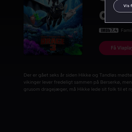
Vis 
dra
7.4
Famil
Få Viapla
Der er gået seks år siden Hikke og Tandløs mødte 
Der er gået seks år siden Hikke og Tandløs mødt
vikinger lever fredeligt sammen på Berserkø, men
grusom dragejæger, må Hikke lede sit folk til et n