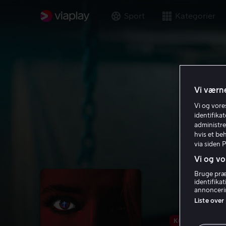
Sport
Kategorier
Vi værne
Vi og vor
identifika
administre
hvis et be
via siden 
Vi og vo
Bruge præc
identifika
annoncerin
Liste over
Kun hos os