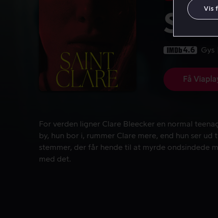
Vis 
Sain
4.6
Gys
Få Viapla
For verden ligner Clare Bleecker en normal teenag
For verden ligner Clare Bleecker en normal teenag
by, hun bor i, rummer Clare mere, end hun ser ud t
stemmer, der får hende til at myrde ondsindede m
med det.