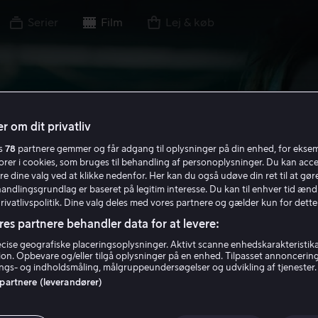
Serier
Film
Lej & køb
r om dit privatliv
es
78
partnere gemmer og får adgang til oplysninger på din enhed, for ekse
torer i cookies, som bruges til behandling af personoplysninger. Du kan acce
re dine valg ved at klikke nedenfor. Her kan du også udøve din ret til at gøre
handlingsgrundlag er baseret på legitim interesse. Du kan til enhver tid ænd
Privatlivspolitik. Dine valg deles med vores partnere og gælder kun for dette
res partnere behandler data for at levere:
ise geografiske placeringsoplysninger. Aktivt scanne enhedskarakteristika 
tion. Opbevare og/eller tilgå oplysninger på en enhed. Tilpasset annoncerin
gs- og indholdsmåling, målgruppeundersøgelser og udvikling af tjenester.
 partnere (leverandører)