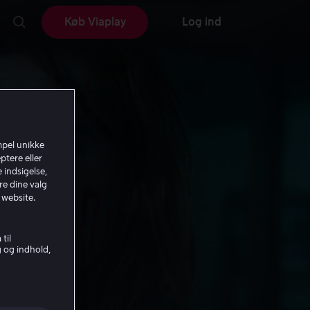
Køb Viaplay
Log ind
mpel unikke
ptere eller
 indsigelse,
re dine valg
 website.
til
g og indhold,