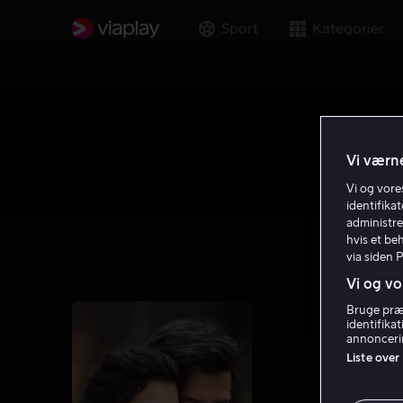
Sport
Kategorier
Vi værne
Vi og vor
identifika
administre
hvis et be
via siden 
Vi og vo
Bruge præc
identifika
annoncerin
Liste over