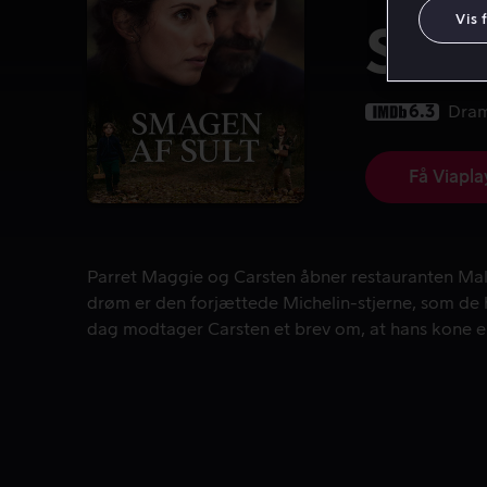
Vis 
Smag
6.3
Dra
Få Viapla
Parret Maggie og Carsten åbner restauranten Malu
Parret Maggie og Carsten åbner restauranten Malu
drøm er den forjættede Michelin-stjerne, som de h
dag modtager Carsten et brev om, at hans kone e