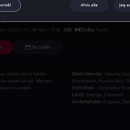
formål
Afvis alle
Jeg a
en af sult
ma
2021
1 t. 38 min
15 år
HD
y
Se trailer
s. Deres store fælles drøm er den forjættede Michelin-stjer
s. Deres store fælles
Medvirkende
Nikolaj Co
ar satset alt på. Men en
Gustafsson
Nicolas Bro
F
lsker en anden.
Instruktør
Christoffer Bo
Land
Sverige
Danmark
Undertekster
Engelsk
Da