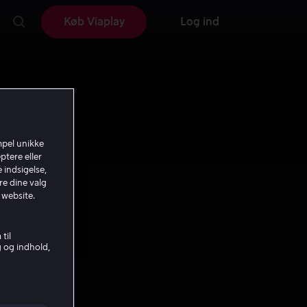
Køb Viaplay
Log ind
mpel unikke
ptere eller
 indsigelse,
re dine valg
 website.
til
g og indhold,