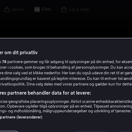
Serier
Film
Lej & køb
r om dit privatliv
es
78
partnere gemmer og får adgang til oplysninger på din enhed, for ekse
torer i cookies, som bruges til behandling af personoplysninger. Du kan acce
re dine valg ved at klikke nedenfor. Her kan du også udøve din ret til at gøre
handlingsgrundlag er baseret på legitim interesse. Du kan til enhver tid ænd
Privatlivspolitik. Dine valg deles med vores partnere og gælder kun for dette
res partnere behandler data for at levere:
ise geografiske placeringsoplysninger. Aktivt scanne enhedskarakteristika 
tion. Opbevare og/eller tilgå oplysninger på en enhed. Tilpasset annoncerin
gs- og indholdsmåling, målgruppeundersøgelser og udvikling af tjenester.
 partnere (leverandører)