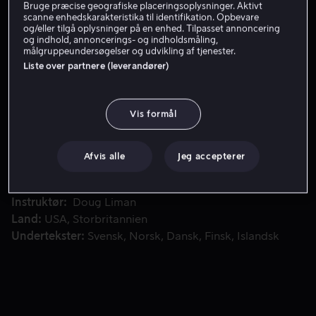
Bruge præcise geografiske placeringsoplysninger. Aktivt
scanne enhedskarakteristika til identifikation. Opbevare
Få Viaplay
og/eller tilgå oplysninger på en enhed. Tilpasset annoncering
og indhold, annoncerings- og indholdsmåling,
målgruppeundersøgelser og udvikling af tjenester.
Liste over partnere (leverandører)
En mand, som er mere død end levende, trækkes op af Midde
En mand, som er mere død end levende, trækkes op af
Middelhavet. Han lider af hukommelsestab, og det
eneste spor af hans identitet er et kontonummer til en
Vis formål
bank, som er implanteret i hans krop.
Afvis alle
Jeg accepterer
Medvirkende
Franka Potente
Matt Damon
Brian
Cox
Chris Cooper
Clive Owen
Vis mere
Instruktør
Doug Liman
Land
USA
Storbritannien
Undertekster
Svensk
Norsk
Dansk
Finsk
Islandsk