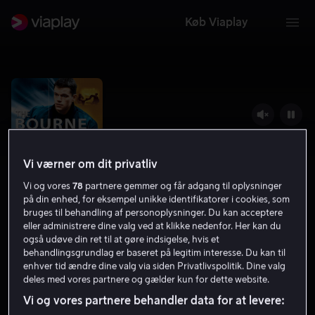
Køb Viaplay
Vi værner om dit privatliv
Vi og vores
78
partnere gemmer og får adgang til oplysninger
på din enhed, for eksempel unikke identifikatorer i cookies, som
bruges til behandling af personoplysninger. Du kan acceptere
eller administrere dine valg ved at klikke nedenfor. Her kan du
også udøve din ret til at gøre indsigelse, hvis et
The Bourne Identity
behandlingsgrundlag er baseret på legitim interesse. Du kan til
enhver tid ændre dine valg via siden Privatlivspolitik. Dine valg
7.8
Thriller
Action
2002
1 t. 53 min
11 år
deles med vores partnere og gælder kun for dette website.
HD
Vi og vores partnere behandler data for at levere: