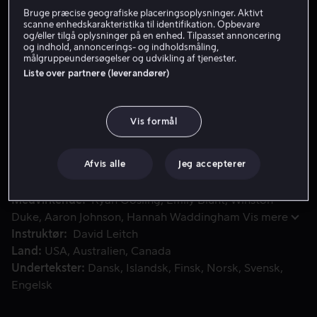
Bruge præcise geografiske placeringsoplysninger. Aktivt
Få Viaplay
scanne enhedskarakteristika til identifikation. Opbevare
og/eller tilgå oplysninger på en enhed. Tilpasset annoncering
og indhold, annoncerings- og indholdsmåling,
Se trailer
målgruppeundersøgelser og udvikling af tjenester.
Liste over partnere (leverandører)
Ryan Gosling spiller en hærdet stuntman som var gået på p
Ryan Gosling spiller en hærdet stuntman som var gået
Vis formål
på pension for at komme sig både fysisk og psykisk,
men som bliver genindkaldt når stjernen i en mega-
budget-studiefilm, som bliver instrueret af hans
Afvis alle
Jeg accepterer
ekskæreste, forsvinder.
Medvirkende
Ryan Gosling
Emily Blunt
Winston
Duke
Aaron Johnson
Hannah Waddingham
Vis mere
Instruktør
David Leitch
Land
USA
Australien
Canada
Undertekster
Dansk
Islandsk
Finsk
Norsk
Svensk
Engelsk