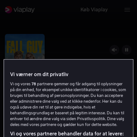
Køb Viaplay
Vi værner om dit privatliv
Vi og vores
78
partnere gemmer og får adgang til oplysninger
på din enhed, for eksempel unikke identifikatorer i cookies, som
bruges til behandling af personoplysninger. Du kan acceptere
eller administrere dine valg ved at klikke nedenfor. Her kan du
også udøve din ret til at gøre indsigelse, hvis et
The Fall Guy
behandlingsgrundlag er baseret på legitim interesse. Du kan til
enhver tid ændre dine valg via siden Privatlivspolitik. Dine valg
6.8
Komedie
Action
2024
2 t. 1 min
11 år
deles med vores partnere og gælder kun for dette website.
HD
Vi og vores partnere behandler data for at levere: