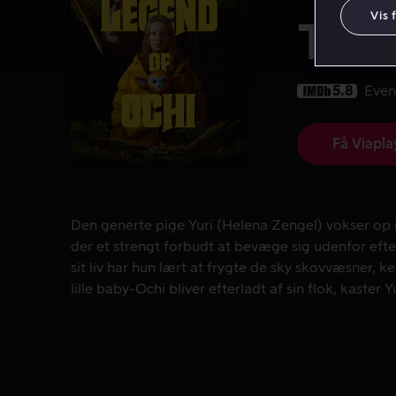
Vis 
The
5.8
Even
Få Viapla
Den generte pige Yuri (Helena Zengel) vokser op i 
Den generte pige Yuri (Helena Zengel) vokser op i
der et strengt forbudt at bevæge sig udenfor eft
sit liv har hun lært at frygte de sky skovvæsner, 
lille baby-Ochi bliver efterladt af sin flok, kaster Yu
for at hjælpe den hjem. Hendes far (Willem Dafoe
Wolfhard) forsøger at stoppe hende, men måske e
ikke så farlig, som de tror?