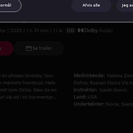
formål
Afvis alle
Jeg a
 Legend of Ochi
tyr
2025
1 t. 31 min
11 år
HD
y
Se trailer
en afsides landsby, hvor der et strengt forbudt at bevæge sig 
 en afsides landsby, hvor
Medvirkende
Helena Zen
er mørkets frembrud. Hele
Dafoe
Razvan Stoica
Vis 
kendt som Ochis. Men da en
Instruktør
Isaiah Saxon
ri sig ud i sit livs eventyr
Land
USA
) og adoptivbror (Finn
Undertekster
Norsk
Sven
r den mystiske Ochi slet