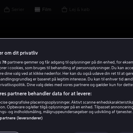
Serier
Film
Lej & køb
r om dit privatliv
es
78
partnere gemmer og får adgang til oplysninger på din enhed, for ekse
torer i cookies, som bruges til behandling af personoplysninger. Du kan acce
re dine valg ved at klikke nedenfor. Her kan du også udøve din ret til at gøre
handlingsgrundlag er baseret på legitim interesse. Du kan til enhver tid ænd
Privatlivspolitik. Dine valg deles med vores partnere og gælder kun for dette
res partnere behandler data for at levere:
ise geografiske placeringsoplysninger. Aktivt scanne enhedskarakteristika 
tion. Opbevare og/eller tilgå oplysninger på en enhed. Tilpasset annoncerin
gs- og indholdsmåling, målgruppeundersøgelser og udvikling af tjenester.
 partnere (leverandører)