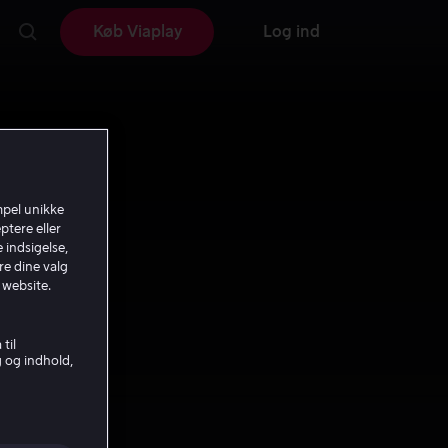
Køb Viaplay
Log ind
mpel unikke
ptere eller
 indsigelse,
re dine valg
 website.
til
g og indhold,