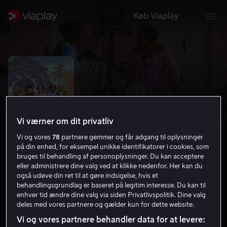
Køb Viaplay
Vi værner om dit privatliv
Vi og vores
78
partnere gemmer og får adgang til oplysninger
på din enhed, for eksempel unikke identifikatorer i cookies, som
bruges til behandling af personoplysninger. Du kan acceptere
eller administrere dine valg ved at klikke nedenfor. Her kan du
også udøve din ret til at gøre indsigelse, hvis et
Viften
behandlingsgrundlag er baseret på legitim interesse. Du kan til
enhver tid ændre dine valg via siden Privatlivspolitik. Dine valg
6.4
Drama
Komedie
2023
1 t. 29 min
11 år
deles med vores partnere og gælder kun for dette website.
HD
Vi og vores partnere behandler data for at levere: