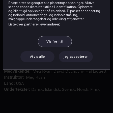
Bruge præcise geografiske placeringsoplysninger. Aktivt
scanne enhedskarakteristika til identifikation. Opbevare
og/eller tilgå oplysninger på en enhed. Tilpasset annoncering
Få Viaplay
og indhold, annoncerings- og indholdsmåling,
målgruppeundersøgelser og udvikling af tjenester.
Liste over partnere (leverandører)
Se trailer
Vis formål
To tidligere elskende, Bill (David Duchovny) og Willa (Meg R
To tidligere elskende, Bill (David Duchovny) og Willa
(Meg Ryan), bliver sneet inde i en regional lufthavn
Afvis alle
Jeg accepterer
natten over.
Medvirkende
Meg Ryan
David Duchovny
Hal Liggett
Instruktør
Meg Ryan
Land
USA
Undertekster
Dansk
Islandsk
Svensk
Norsk
Finsk