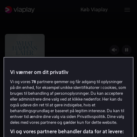
Køb Viaplay
Vi værner om dit privatliv
Vi og vores
78
partnere gemmer og får adgang til oplysninger
på din enhed, for eksempel unikke identifikatorer i cookies, som
bruges til behandling af personoplysninger. Du kan acceptere
eller administrere dine valg ved at klikke nedenfor. Her kan du
også udøve din ret til at gøre indsigelse, hvis et
What Happens Later
behandlingsgrundlag er baseret på legitim interesse. Du kan til
enhver tid ændre dine valg via siden Privatlivspolitik. Dine valg
4.8
Komedie
Romantik
2023
1 t. 39 min
deles med vores partnere og gælder kun for dette website.
15 år
Vi og vores partnere behandler data for at levere:
HD