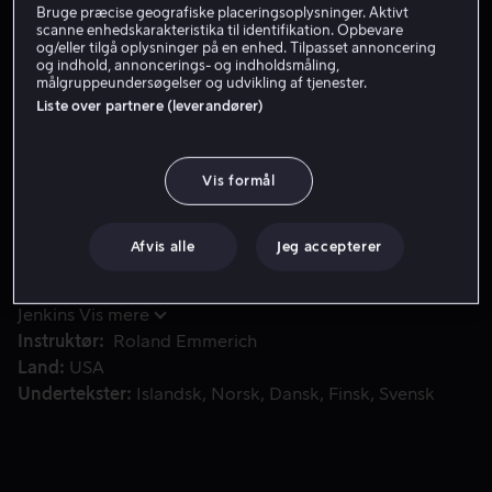
Bruge præcise geografiske placeringsoplysninger. Aktivt
scanne enhedskarakteristika til identifikation. Opbevare
Få Viaplay
og/eller tilgå oplysninger på en enhed. Tilpasset annoncering
og indhold, annoncerings- og indholdsmåling,
målgruppeundersøgelser og udvikling af tjenester.
Liste over partnere (leverandører)
Politimanden John Cale drømmer om at arbejde for Secret S
Politimanden John Cale drømmer om at arbejde for
Secret Service og beskytte den amerikanske præsident i
Det Hvide Hus. Hans datter er begejstret ved tanken om
Vis formål
en far som livvagt for verdens mest magtfulde person,
men til den endelige jobsamtale får Cale et afslag.
Afvis alle
Jeg accepterer
Medvirkende
Channing Tatum
Maggie
Gyllenhaal
Jamie Foxx
Jason Clarke
Richard
Jenkins
Vis mere
Instruktør
Roland Emmerich
Land
USA
Undertekster
Islandsk
Norsk
Dansk
Finsk
Svensk